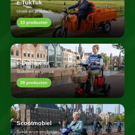
e-TukTuk
Uniek en praktisch
33 producten
e-Driewieler
Stabiliteit en gemak
28 producten
Scootmobiel
Bekijk onze producten