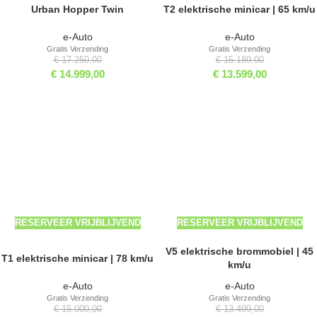
Urban Hopper Twin
T2 elektrische minicar | 65 km/u
e-Auto
e-Auto
Gratis Verzending
Gratis Verzending
€
17.250,00
€
15.189,00
€
14.999,00
€
13.599,00
-9%
-19%
RESERVEER VRIJBLIJVEND
RESERVEER VRIJBLIJVEND
V5 elektrische brommobiel | 45
T1 elektrische minicar | 78 km/u
km/u
e-Auto
e-Auto
Gratis Verzending
Gratis Verzending
€
15.000,00
€
13.499,00