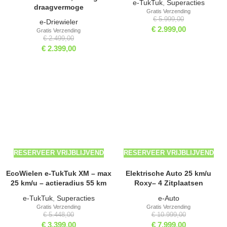
e-TukTuk
,
Superacties
draagvermoge
Gratis Verzending
€
5.999,00
e-Driewieler
€
2.999,00
Gratis Verzending
€
2.499,00
€
2.399,00
-38%
-27%
RESERVEER VRIJBLIJVEND
RESERVEER VRIJBLIJVEND
EcoWielen e-TukTuk XM – max
Elektrische Auto 25 km/u
25 km/u – actieradius 55 km
Roxy– 4 Zitplaatsen
e-TukTuk
,
Superacties
e-Auto
Gratis Verzending
Gratis Verzending
€
5.448,00
€
10.999,00
€
3.399,00
€
7.999,00