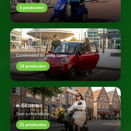
5 producten
e-Auto
Comfortabel en veilig rijden
19 producten
e-Scooter
Snel en wendbaar
21 producten