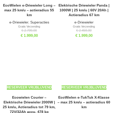
EcoWielen e-Driewieler Long –
Elektrische Driewieler Panda |
max 25 km/u – actieradius 55
1000W | 25 km/u | 60V 20Ah |
km
Actieradius 67 km
e-Driewieler
,
Superacties
e-Driewieler
Gratis Verzending
Gratis Verzending
€
2.799,00
€
2.459,00
€
1.999,00
€
1.999,00
-4%
-50%
RESERVEER VRIJBLIJVEND
RESERVEER VRIJBLIJVEND
Ecowielen Courier –
EcoWielen e-TukTuk X-Klasse
Elektrische Driewieler 2000W |
– max 25 km/u – actieradius 60
25 km/u, Actieradius tot 79 km,
km
72V/32Ah accu, 478 kg