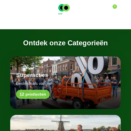
0
MENU
€
0,0
Ontdek onze Categorieën
Superacties
Beste deals van nu
12 producten