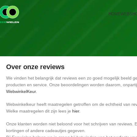
HOME
WEBSH
Over onze reviews
We vinden het belangrijk dat reviews een zo goed mogelijk beeld g
producten en service. Onze beoordelingen worden daarom, onparti
WebwinkelKeur.
Webwinkelkeur heeft maatregelen getroffen om de echtheid van re
Welke maatregelen dit zijn lees je
hier.
Onze klanten worden niet beloond voor het schrijven van reviews.
kortingen of andere cadeautjes gegeven.