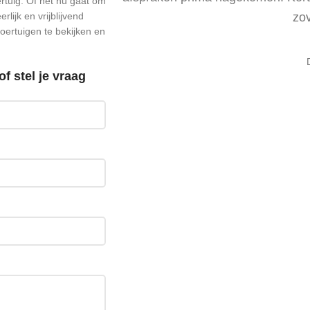
ertuig. Of het nu gaat om
lijk en vrijblijvend
zov
oertuigen te bekijken en
f stel je vraag