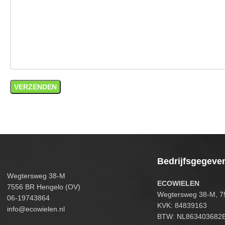
Bedrijfsgegeve
Wegtersweg 38-M
ECOWIELEN
7556 BR Hengelo (OV)
Wegtersweg 38-M, 7
06-19743864
KVK: 84839163
info@ecowielen.nl
BTW: NL863403682