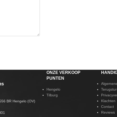
ONZE VERKOOP
HANDIG
PUNTEN
ns
Algemene
Hengelo
Terugstur
Tilburg
Privacyve
Klachten
556 BR Hengelo (OV)
Contact
Reviews
B01