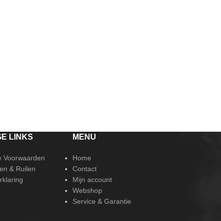
E LINKS
MENU
 Voorwaarden
Home
en & Ruilen
Contact
rklaring
Mijn account
Webshop
Service & Garantie