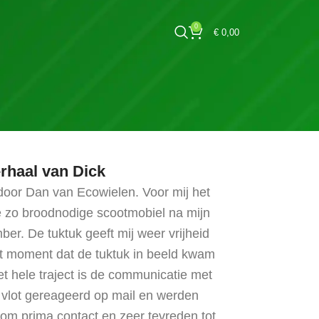
0
€
0,00
rhaal van Dick
door Dan van Ecowielen. Voor mij het
e zo broodnodige scootmobiel na mijn
r. De tuktuk geeft mij weer vrijheid
et moment dat de tuktuk in beeld kwam
t hele traject is de communicatie met
vlot gereageerd op mail en werden
m prima contact en zeer tevreden tot