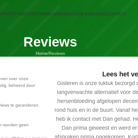
OP
FOOD / BEZORGEN
WMO AANVRAAG
PGB AANVRAAG
CONTACT
Reviews
Home
Reviews
Lees het ve
even over onze
Gisteren is onze tuktuk bezorgd 
jdig, beheerd door
langverwachte alternatief voor d
hersenbloeding afgelopen decembe
views te garanderen.
rond huis en in de buurt. Vanaf h
heb ik contact met Dan gehad. He
 Er worden geen
Dan prima geweest en werd er 
afspraken prima nagekomen. Korto