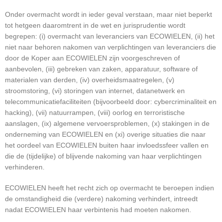
Onder overmacht wordt in ieder geval verstaan, maar niet beperkt
tot hetgeen daaromtrent in de wet en jurisprudentie wordt
begrepen: (i) overmacht van leveranciers van ECOWIELEN, (ii) het
niet naar behoren nakomen van verplichtingen van leveranciers die
door de Koper aan ECOWIELEN zijn voorgeschreven of
aanbevolen, (iii) gebreken van zaken, apparatuur, software of
materialen van derden, (iv) overheidsmaatregelen, (v)
stroomstoring, (vi) storingen van internet, datanetwerk en
telecommunicatiefaciliteiten (bijvoorbeeld door: cybercriminaliteit en
hacking), (vii) natuurrampen, (viii) oorlog en terroristische
aanslagen, (ix) algemene vervoersproblemen, (x) stakingen in de
onderneming van ECOWIELEN en (xi) overige situaties die naar
het oordeel van ECOWIELEN buiten haar invloedssfeer vallen en
die de (tijdelijke) of blijvende nakoming van haar verplichtingen
verhinderen.
ECOWIELEN heeft het recht zich op overmacht te beroepen indien
de omstandigheid die (verdere) nakoming verhindert, intreedt
nadat ECOWIELEN haar verbintenis had moeten nakomen.