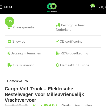
0
MENU
€
0,0
-14%
Bezorgd in heel
2 jaar garantie
Nederland
Showroom
CE-certificering
Betaling in termijnen
RDW-goedkeuring
Gratis levering
Gemaakt in Europa
Home
e-Auto
Cargo Volt Truck – Elektrische
Bestelwagen voor Milieuvriendelijk
Vrachtvervoer
€
9.275,00
€
7.999,00
Gratis Verzending