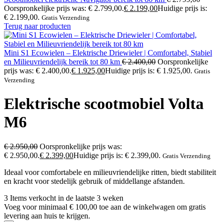
Oorspronkelijke prijs was: € 2.799,00.
€
2.199,00
Huidige prijs is:
€ 2.199,00.
Gratis Verzending
Terug naar producten
Mini S1 Ecowielen – Elektrische Driewieler | Comfortabel, Stabiel
en Milieuvriendelijk bereik tot 80 km
€
2.400,00
Oorspronkelijke
prijs was: € 2.400,00.
€
1.925,00
Huidige prijs is: € 1.925,00.
Gratis
Verzending
Elektrische scootmobiel Volta
M6
€
2.950,00
Oorspronkelijke prijs was:
€ 2.950,00.
€
2.399,00
Huidige prijs is: € 2.399,00.
Gratis Verzending
Ideaal voor comfortabele en milieuvriendelijke ritten, biedt stabiliteit
en kracht voor stedelijk gebruik of middellange afstanden.
3
Items verkocht in de laatste 3 weken
Voeg voor minimaal
€
100,00
toe aan de winkelwagen om gratis
levering aan huis te krijgen.