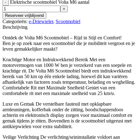
Elektrische scootmobiel Volta M6 aantal
Reserveer vrijblijvend
Categorieën:
e-Driewieler
,
Scootmobiel
Beschrijving
Ontdek de Volta M6 Scootmobiel – Rijd in Stijl en Comfort!
Ben je op zoek naar een scootmobiel die je mobiliteit vergroot en je
leven gemakkelijker maakt?
Krachtige Motor en Indrukwekkend Bereik Met een
motorvermogen van 1000 W ben je verzekerd van een soepele en
krachtige rit. De Volta M6 Scootmobiel biedt een indrukwekkend
bereik van 50 km op één enkele lading, hoewel dit kan variëren
afhankelijk van factoren zoals temperatuur, belading en weghelling.
Comfortabele Rit met Maximale Snelheid Geniet van een
comfortabele rit met een maximale snelheid van 25 km/u.
Luxe en Gemak De verstelbare fauteuil met opklapbare
armleuningen, kofferbak onder de zitting, boodschappendoos
achterin en elektronisch display zorgen voor maximaal comfort en
gemak tijdens je ritten. Bovendien is de scootmobiel uitgerust met
antikiepwielen voor extra stabiliteit.
Veilige Verlichting De verlichting/seininstallatie voldoet aan