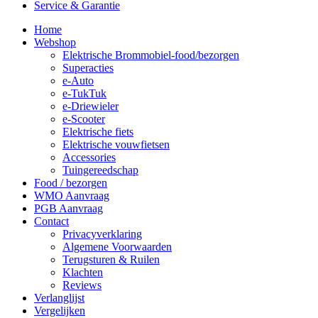
Service & Garantie
Home
Webshop
Elektrische Brommobiel-food/bezorgen
Superacties
e-Auto
e-TukTuk
e-Driewieler
e-Scooter
Elektrische fiets
Elektrische vouwfietsen
Accessories
Tuingereedschap
Food / bezorgen
WMO Aanvraag
PGB Aanvraag
Contact
Privacyverklaring
Algemene Voorwaarden
Terugsturen & Ruilen
Klachten
Reviews
Verlanglijst
Vergelijken