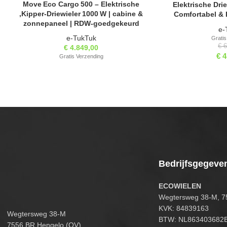
Move Eco Cargo 500 – Elektrische
Elektrische Dri
RESERVEER VRIJBLIJVEND
RESERVEER
,Kipper‑Driewieler 1000 W | cabine &
Comfortabel & 
zonnepaneel | RDW‑goedgekeurd
e-
e-TukTuk
Gratis
€
6
€
4.849,00
€
4
Gratis Verzending
Bedrijfsgegeve
ECOWIELEN
Wegtersweg 38-M, 7
KVK: 84839163
Wegtersweg 38-M
BTW: NL863403682
7556 BR Hengelo (OV)