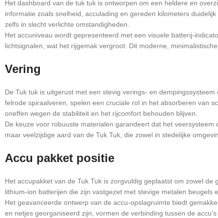
Het dashboard van de tuk tuk is ontworpen om een heldere en overzich
informatie zoals snelheid, acculading en gereden kilometers duideli
zelfs in slecht verlichte omstandigheden.
Het accuniveau wordt gepresenteerd met een visuele batterij-indicato
lichtsignalen, wat het rijgemak vergroot. Dit moderne, minimalistische 
Vering
De Tuk tuk is uitgerust met een stevig verings- en dempingssysteem 
felrode spiraalveren, spelen een cruciale rol in het absorberen van scho
oneffen wegen de stabiliteit en het rijcomfort behouden blijven.
De keuze voor robuuste materialen garandeert dat het veersysteem 
maar veelzijdige aard van de Tuk Tuk, die zowel in stedelijke omgevi
Accu pakket positie
Het accupakket van de Tuk Tuk is zorgvuldig geplaatst om zowel de ge
lithium-ion batterijen die zijn vastgezet met stevige metalen beugels en
Het geavanceerde ontwerp van de accu-opslagruimte biedt gemakkelijk
en netjes georganiseerd zijn, vormen de verbinding tussen de accu’