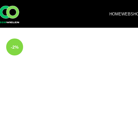
HOME
WEBSH
-2%