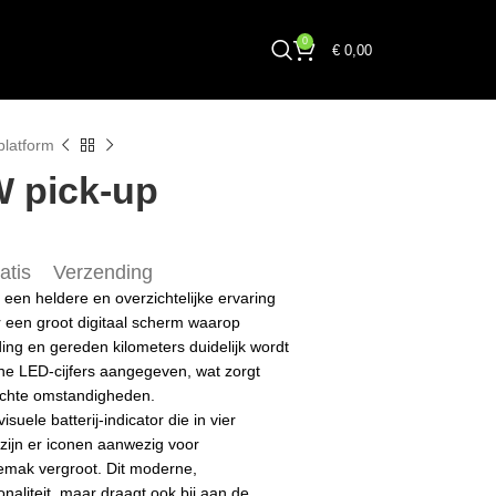
0
€
0,00
platform
W pick-up
atis Verzending
een heldere en overzichtelijke ervaring
r een groot digitaal scherm waarop
ading en gereden kilometers duidelijk wordt
ne LED-cijfers aangegeven, wat zorgt
rlichte omstandigheden.
ele batterij-indicator die in vier
zijn er iconen aanwezig voor
jgemak vergroot. Dit moderne,
onaliteit, maar draagt ook bij aan de