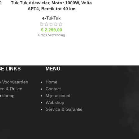
0
Tuk Tuk driewieler, Motor 1000W, Volta
RESERVEER VRIJBLIJVEND
RESERVEE
Tuk Tuk elektrisc
APT4, Bereik tot 40 km
e-TukTuk
e
€
2.299,00
Gratis Verzending
E LINKS
MENU
 Voorwaarden
Home
en & Ruilen
Contact
rklaring
Mijn account
Webshop
Service & Garantie