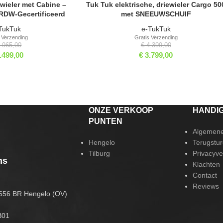
ewieler met Cabine –
Tuk Tuk elektrische, driewieler Cargo 50
 VRIJBLIJVEND
RESERVEER VRIJBLIJVEND
RDW-Gecertificeerd
met SNEEUWSCHUIF
TukTuk
e-TukTuk
 Verzending
Gratis Verzending
.965,00
€
4.399,00
.499,00
€
3.799,00
ONZE VERKOOP
HANDIG
PUNTEN
Algemene
Hengelo
Terugstur
Tilburg
Privacyve
ns
Klachten
Contact
Reviews
556 BR Hengelo (OV)
B01