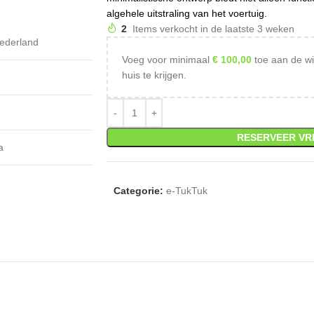
algehele uitstraling van het voertuig.
2
Items verkocht in de laatste 3 weken
ederland
Voeg voor minimaal
€
100,00
toe aan de wi
huis te krijgen.
g
RESERVEER VR
a
Categorie:
e-TukTuk