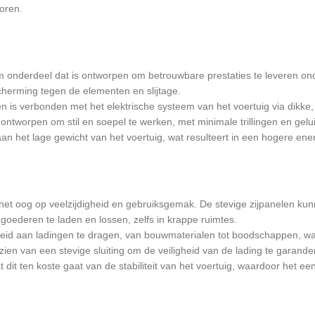
toren.
am onderdeel dat is ontworpen om betrouwbare prestaties te leveren on
scherming tegen de elementen en slijtage.
 is verbonden met het elektrische systeem van het voertuig via dikke, 
ontworpen om stil en soepel te werken, met minimale trillingen en geluid
 het lage gewicht van het voertuig, wat resulteert in een hogere energ
het oog op veelzijdigheid en gebruiksgemak. De stevige zijpanelen ku
goederen te laden en lossen, zelfs in krappe ruimtes.
eid aan ladingen te dragen, van bouwmaterialen tot boodschappen, waa
ien van een stevige sluiting om de veiligheid van de lading te garander
t ten koste gaat van de stabiliteit van het voertuig, waardoor het een 