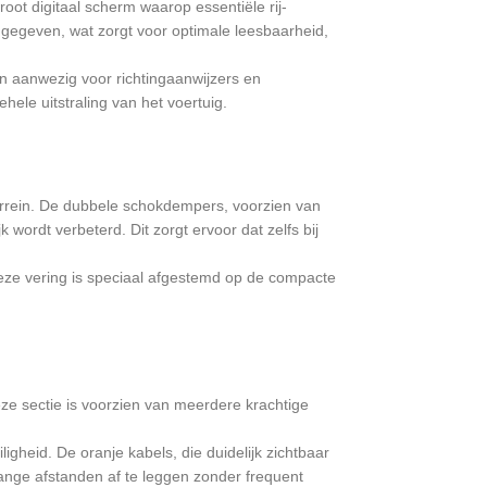
oot digitaal scherm waarop essentiële rij-
ngegeven, wat zorgt voor optimale leesbaarheid,
en aanwezig voor richtingaanwijzers en
ehele uitstraling van het voertuig.
terrein. De dubbele schokdempers, voorzien van
k wordt verbeterd. Dit zorgt ervoor dat zelfs bij
eze vering is speciaal afgestemd op de compacte
eze sectie is voorzien van meerdere krachtige
heid. De oranje kabels, die duidelijk zichtbaar
ange afstanden af te leggen zonder frequent