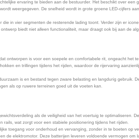
telijke ervaring te bieden aan de bestuurder. Het beschikt over een gr
jk wordt weergegeven. De snelheid wordt in grote groene LED-cijfers aa
r die in vier segmenten de resterende lading toont. Verder zijn er icon
ontwerp biedt niet alleen functionaliteit, maar draagt ook bij aan de alg
dat ontworpen is voor een soepele en comfortabele rit, ongeacht het 
kken en trillingen tijdens het rijden, waardoor de rijervaring aanzienlij
duurzaam is en bestand tegen zware belasting en langdurig gebruik. D
ngen als op ruwere terreinen goed uit de voeten kan.
wichtsverdeling als de veiligheid van het voertuig te optimaliseren. D
 rails, wat zorgt voor een stabiele positionering tijdens het rijden.
e toegang voor onderhoud en vervanging, zonder in te boeten op veilig
s en de elektromotor. Deze batterijen leveren voldoende vermogen om l