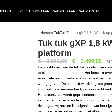
OP
FOOD / BEZORGEN
WMO AANVRAAG
PGB AANVRAAG
CONTACT
Home
e-TukTuk
Tuk tuk gXP 1,8 kW pick-up 
Tuk tuk gXP 1,8 k
platform
€
3.562,00
€
3.499,00
Gr
Het dashboard van de tuk tuk is ontworpen om 
te bieden aan de bestuurder. Het beschikt ove
essentiële rij-informatie zoals snelheid, accul
weergegeven. De snelheid wordt in grote groe
voor optimale leesbaarheid, zelfs in slecht ve
Het accuniveau wordt gepresenteerd met een visu
segmenten de resterende lading toont. Verder 
richtingaanwijzers en lichtsignalen, wat het ri
minimalistische ontwerp biedt niet alleen functi