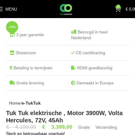
0
MENU
€
0,0
-19%
Bezorgd in heel
2 jaar garantie
Nederland
Showroom
CE-certificering
Betaling in termijnen
RDW-goedkeuring
Gratis levering
Gemaakt in Europa
Home
e-TukTuk
Tuk Tuk elektrische , Motor 3900W, Volta
Hercules, 72V, 45Ah
€
4.199,00
€
3.399,00
Gratis Verzending
Sterk en betrouwbaar voertuig!