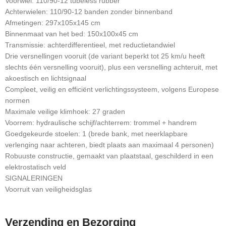
Voorwiel: 110/90-12 tubeless rubber
Achterwielen: 110/90-12 banden zonder binnenband
Afmetingen: 297x105x145 cm
Binnenmaat van het bed: 150x100x45 cm
Transmissie: achterdifferentieel, met reductietandwiel
Drie versnellingen vooruit (de variant beperkt tot 25 km/u heeft
slechts één versnelling vooruit), plus een versnelling achteruit, met
akoestisch en lichtsignaal
Compleet, veilig en efficiënt verlichtingssysteem, volgens Europese
normen
Maximale veilige klimhoek: 27 graden
Voorrem: hydraulische schijf/achterrem: trommel + handrem
Goedgekeurde stoelen: 1 (brede bank, met neerklapbare
verlenging naar achteren, biedt plaats aan maximaal 4 personen)
Robuuste constructie, gemaakt van plaatstaal, geschilderd in een
elektrostatisch veld
SIGNALERINGEN
Voorruit van veiligheidsglas
Verzending en Bezorging