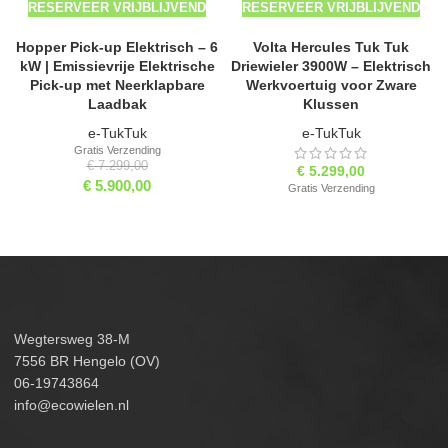
RESERVEER VRIJBLIJVEND
RESERVEER VRIJBLIJVEND
Hopper Pick-up Elektrisch – 6
Volta Hercules Tuk Tuk
kW | Emissievrije Elektrische
Driewieler 3900W – Elektrisch
Pick-up met Neerklapbare
Werkvoertuig voor Zware
Laadbak
Klussen
e-TukTuk
e-TukTuk
Gratis Verzending
€
7.299,00
€
5.299,00
€
5.900,00
Gratis Verzending
Wegtersweg 38-M
7556 BR Hengelo (OV)
06-19743864
info@ecowielen.nl