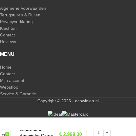
Algemene Voorwaarden
Terugsturen & Ruilen
Privacyverklaring
Klachten
Contact
Reviews
MENU
Home
Contact
Mijn account
Webshop
Service & Garantie
Copyright © 2026 - ecowielen.nl
Tuk Tuk
€
3.703,00
elektrische,
€
2.999,00
0
driewieler Cargo