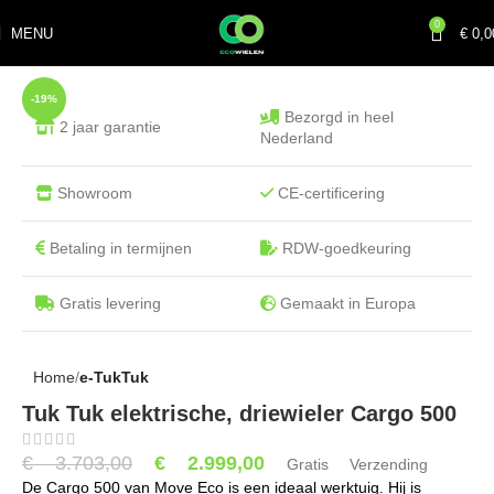
0
MENU
€
0,0
-19%
Bezorgd in heel
2 jaar garantie
Nederland
Showroom
CE-certificering
Betaling in termijnen
RDW-goedkeuring
Gratis levering
Gemaakt in Europa
Home
e-TukTuk
Tuk Tuk elektrische, driewieler Cargo 500
€
3.703,00
€
2.999,00
Gratis Verzending
De Cargo 500 van Move Eco is een ideaal werktuig. Hij is