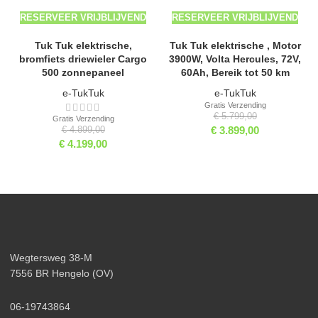
RESERVEER VRIJBLIJVEND
RESERVEER VRIJBLIJVEND
Tuk Tuk elektrische,
Tuk Tuk elektrische , Motor
bromfiets driewieler Cargo
3900W, Volta Hercules, 72V,
500 zonnepaneel
60Ah, Bereik tot 50 km
e-TukTuk
e-TukTuk
Gratis Verzending
€
5.799,00
Gratis Verzending
€
3.899,00
€
4.899,00
€
4.199,00
Wegtersweg 38-M
7556 BR Hengelo (OV)
06-19743864