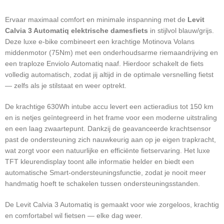
Ervaar maximaal comfort en minimale inspanning met de
Levit
Calvia 3 Automatiq elektrische damesfiets
in stijlvol blauw/grijs.
Deze luxe e-bike combineert een krachtige Motinova Volans
middenmotor (75Nm) met een onderhoudsarme riemaandrijving en
een traploze Enviolo Automatiq naaf. Hierdoor schakelt de fiets
volledig automatisch, zodat jij altijd in de optimale versnelling fietst
— zelfs als je stilstaat en weer optrekt.
De krachtige 630Wh intube accu levert een actieradius tot 150 km
en is netjes geïntegreerd in het frame voor een moderne uitstraling
en een laag zwaartepunt. Dankzij de geavanceerde krachtsensor
past de ondersteuning zich nauwkeurig aan op je eigen trapkracht,
wat zorgt voor een natuurlijke en efficiënte fietservaring. Het luxe
TFT kleurendisplay toont alle informatie helder en biedt een
automatische Smart-ondersteuningsfunctie, zodat je nooit meer
handmatig hoeft te schakelen tussen ondersteuningsstanden.
De Levit Calvia 3 Automatiq is gemaakt voor wie zorgeloos, krachtig
en comfortabel wil fietsen — elke dag weer.