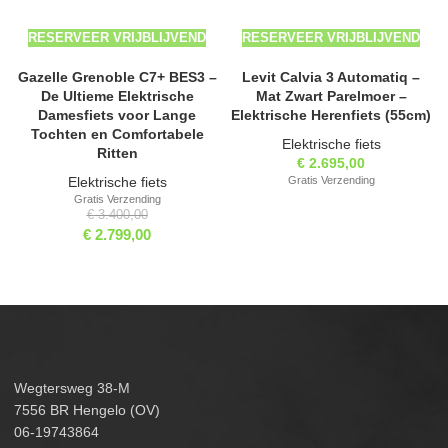
RESERVEER VRIJBLIJVEND
RESERVEER VRIJBLIJVEND
Gazelle Grenoble C7+ BES3 –
Levit Calvia 3 Automatiq –
De Ultieme Elektrische
Mat Zwart Parelmoer –
Damesfiets voor Lange
Elektrische Herenfiets (55cm)
Tochten en Comfortabele
Elektrische fiets
Ritten
€
2.695,00
Elektrische fiets
Gratis Verzending
Gratis Verzending
€
3.400,00
€
2.799,00
Wegtersweg 38-M
7556 BR Hengelo (OV)
06-19743864