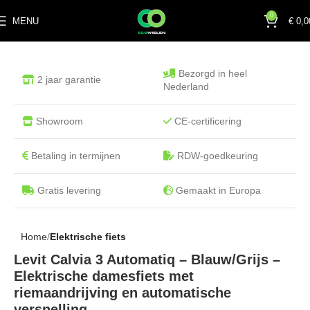
0
MENU
€
0,0
Bezorgd in heel
2 jaar garantie
Nederland
Showroom
CE-certificering
Betaling in termijnen
RDW-goedkeuring
Gratis levering
Gemaakt in Europa
Home
Elektrische fiets
Levit Calvia 3 Automatiq – Blauw/Grijs –
Elektrische damesfiets met
riemaandrijving en automatische
versnelling