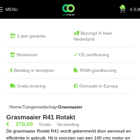
0
MENU
€
0,0
Bezorgd in heel
2 jaar garantie
Nederland
Showroom
CE-certificering
Betaling in termijnen
RDW-goedkeuring
Gratis levering
Gemaakt in Europa
Home
Tuingereedschap
Grasmaaier
Grasmaaier R41 Rotakt
€
270,00
Gratis Verzending
De grasmaaier Rotakt R41 wordt gekenmerkt door eenvoud en
efficiëntie in gebruik. Hij is voorzien van een 140 cmc motor en