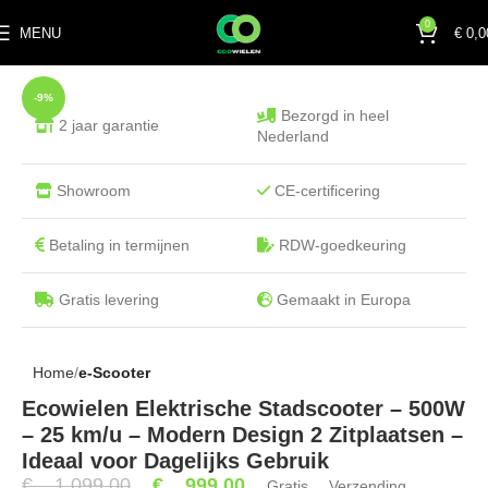
0
MENU
€
0,0
-9%
Bezorgd in heel
2 jaar garantie
Nederland
Showroom
CE-certificering
Betaling in termijnen
RDW-goedkeuring
Gratis levering
Gemaakt in Europa
Home
e-Scooter
Ecowielen Elektrische Stadscooter – 500W
– 25 km/u – Modern Design 2 Zitplaatsen –
Ideaal voor Dagelijks Gebruik
€
1.099,00
€
999,00
Gratis Verzending