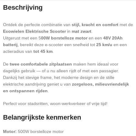
Beschrijving
Ontdek de perfecte combinatie van
stijl, kracht en comfort
met de
Ecowielen Elektrische Scooter
in
mat zwart
.
Uitgerust met een 5
00W borstelloze motor
en een
48V 20Ah
batterij
, bereikt deze e-scooter een snelheid tot
25 km/u
en een
actieradius van
tot 45 km
.
De
twee comfortabele zitplaatsen
maken hem ideaal voor
dagelijks gebruik — of u nu alleen rijdt of met een passagier.
Dankzij het stevige frame, het moderne design en de stille
elektrische aandrijving geniet u van
zorgeloos, milieuvriendelijk
en ontspannen rijden
.
Perfect voor stadsritten, woon-werkverkeer of vrije tijd!
Belangrijkste kenmerken
Motor:
500W borstelloze motor