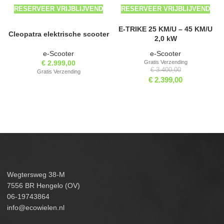
RESERVEER VRIJBLIJVEND
RESERVEER VRIJBLIJVEND
E-TRIKE 25 KM/U – 45 KM/U
Cleopatra elektrische scooter
2,0 kW
e-Scooter
e-Scooter
€
2.999,00
Gratis Verzending
€
3.400,00
Gratis Verzending
€
2.399,00
Wegtersweg 38-M
7556 BR Hengelo (OV)
06-19743864
info@ecowielen.nl