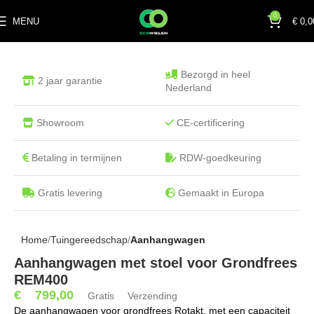
0
MENU
€
0,0
Bezorgd in heel
2 jaar garantie
Nederland
Showroom
CE-certificering
Betaling in termijnen
RDW-goedkeuring
Gratis levering
Gemaakt in Europa
Home
Tuingereedschap
Aanhangwagen
Aanhangwagen met stoel voor Grondfrees
REM400
€
799,00
Gratis Verzending
De aanhangwagen voor grondfrees Rotakt, met een capaciteit