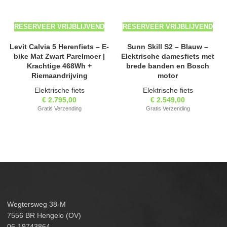
RESERVEER VRIJBLIJVEND
RESERVEER VRIJBLIJVEND
Levit Calvia 5 Herenfiets – E-
Sunn Skill S2 – Blauw –
bike Mat Zwart Parelmoer |
Elektrische damesfiets met
Krachtige 468Wh +
brede banden en Bosch
Riemaandrijving
motor
Elektrische fiets
Elektrische fiets
€
2.795,00
€
2.549,00
Gratis Verzending
Gratis Verzending
Wegtersweg 38-M
7556 BR Hengelo (OV)
06-19743864