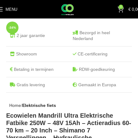
0
MENU
€
0,0
-34%
Bezorgd in heel
2 jaar garantie
Nederland
Showroom
CE-certificering
Betaling in termijnen
RDW-goedkeuring
Gratis levering
Gemaakt in Europa
Home
Elektrische fiets
Ecowielen Mandrill Ultra Elektrische
Fatbike 250W – 48V 15Ah – Actieradius 60-
70 km – 20 Inch – Shimano 7
Versnellingen – Hydraulische