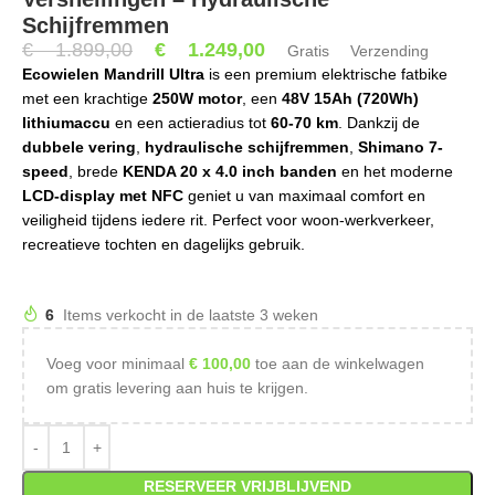
Schijfremmen
€
1.899,00
€
1.249,00
Gratis Verzending
Ecowielen Mandrill Ultra
is een premium elektrische fatbike
met een krachtige
250W motor
, een
48V 15Ah (720Wh)
lithiumaccu
en een actieradius tot
60-70 km
. Dankzij de
dubbele vering
,
hydraulische schijfremmen
,
Shimano 7-
speed
, brede
KENDA 20 x 4.0 inch banden
en het moderne
LCD-display met NFC
geniet u van maximaal comfort en
veiligheid tijdens iedere rit. Perfect voor woon-werkverkeer,
recreatieve tochten en dagelijks gebruik.
6
Items verkocht in de laatste 3 weken
Voeg voor minimaal
€
100,00
toe aan de winkelwagen
om gratis levering aan huis te krijgen.
RESERVEER VRIJBLIJVEND