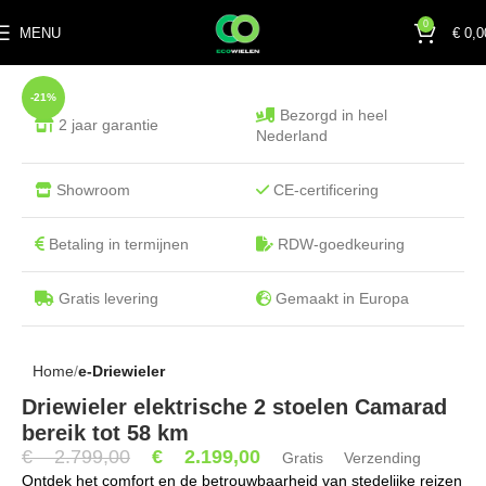
0
MENU
€
0,0
-21%
Bezorgd in heel
2 jaar garantie
Nederland
Showroom
CE-certificering
Betaling in termijnen
RDW-goedkeuring
Gratis levering
Gemaakt in Europa
Home
e-Driewieler
Driewieler elektrische 2 stoelen Camarad
bereik tot 58 km
€
2.799,00
€
2.199,00
Gratis Verzending
Ontdek het comfort en de betrouwbaarheid van stedelijke reizen